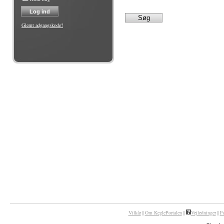
Glemt adgangskode?
Vilkår
|
Om KeglePortalen
|
Vejledninger
|
F