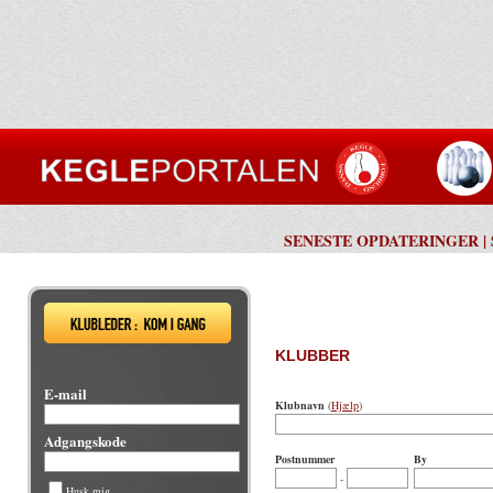
SENESTE OPDATERINGER
|
KLUBBER
E-mail
Klubnavn
(
Hjælp
)
Adgangskode
Postnummer
By
-
Husk mig