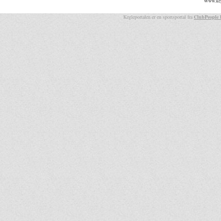
Www.kegl
Kegleportalen er en sportsportal fra
ClubPeople 